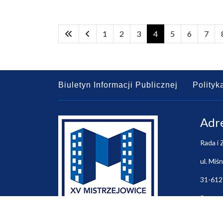
1
2
3
4
5
6
7
Biuletyn Informacji Publicznej
Polityk
Adr
Rada i 
ul. Miś
31-612
Przewo