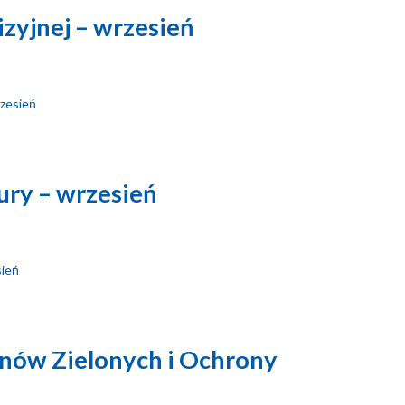
zyjnej – wrzesień
rzesień
ury – wrzesień
sień
enów Zielonych i Ochrony