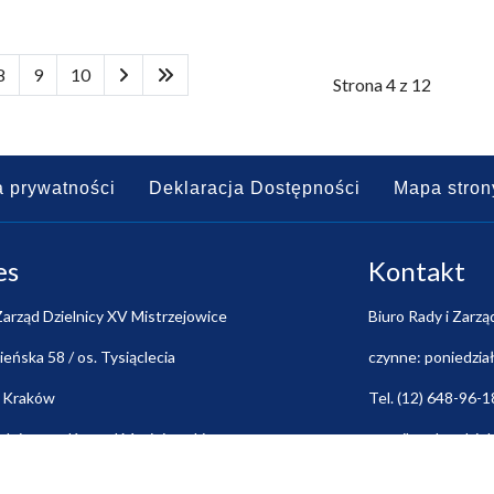
8
9
10
Strona 4 z 12
a prywatności
Deklaracja Dostępności
Mapa stron
es
Kontakt
Zarząd Dzielnicy XV Mistrzejowice
Biuro Rady i Zarzą
nieńska 58 / os. Tysiąclecia
czynne: poniedział
 Kraków
Tel. (12) 648-96-1
dniczący: Konrad Maciejowski
e-mail:
rada@dziel