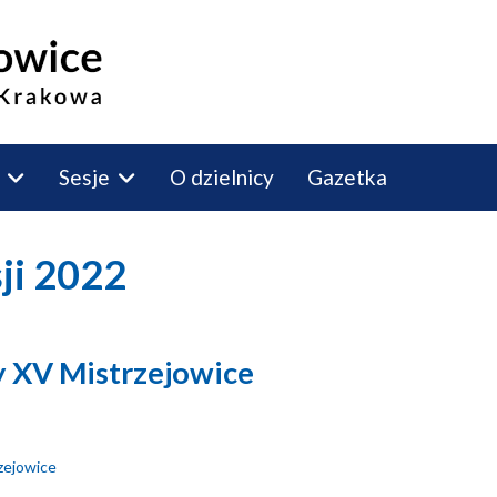
Sesje
O dzielnicy
Gazetka
sji 2022
cy XV Mistrzejowice
rzejowice