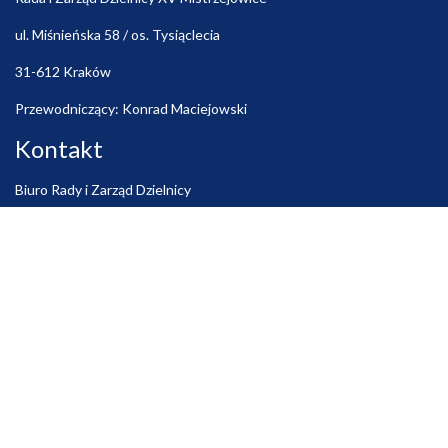
ul. Miśnieńska 58 / os. Tysiąclecia
31-612 Kraków
Przewodniczący: Konrad Maciejowski
Kontakt
Biuro Rady i Zarząd Dzielnicy
czynne: poniedziałek – piątek: 11:00 – 15:30
Tel. (12) 648-96-18 Fax (12) 648-96-18
e-mail:
rada@dzielnica15.krakow.pl