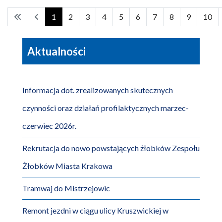
1
2
3
4
5
6
7
8
9
10
Aktualności
Informacja dot. zrealizowanych skutecznych
czynności oraz działań profilaktycznych marzec-
czerwiec 2026r.
Rekrutacja do nowo powstających żłobków Zespołu
Żłobków Miasta Krakowa
Tramwaj do Mistrzejowic
Remont jezdni w ciągu ulicy Kruszwickiej w