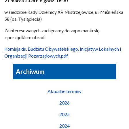
21 marca 2024 r. o godz. 16:30
w siedzibie Rady Dzielnicy XV Mistrzejowice, ul. Miśnieńska
58 (os. Tysiąclecia)
Zainteresowanych zachęcamy do zapoznania się
z porządkiem obrad:
Komisja ds. Budżetu Obywatelskiego, Inicjatyw Lokalnych i
Organizacji Pozarządowych.pdf
Archiwum
Aktualne terminy
2026
2025
2024