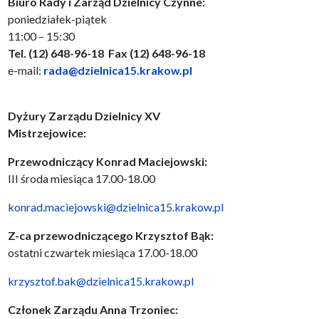
Biuro Rady i Zarząd Dzielnicy Czynne:
poniedziałek-piątek
11:00 – 15:30
Tel. (12) 648-96-18 Fax (12) 648-96-18
e-mail:
rada@dzielnica15.krakow.pl
Dyżury Zarządu Dzielnicy XV
Mistrzejowice:
Przewodniczący
Konrad Maciejowski:
III środa miesiąca 17.00-18.00
konrad.maciejowski@dzielnica15.krakow.pl
Z-ca przewodniczącego Krzysztof Bąk:
ostatni czwartek miesiąca 17.00-18.00
krzysztof.bak@dzielnica15.krakow.pl
Członek Zarządu Anna Trzoniec: