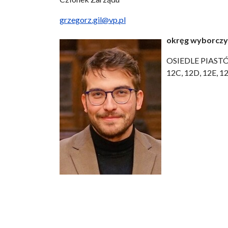
grzegorz.gil@vp.pl
okręg wyborczy 
OSIEDLE PIASTÓW 1,
12C, 12D, 12E, 12