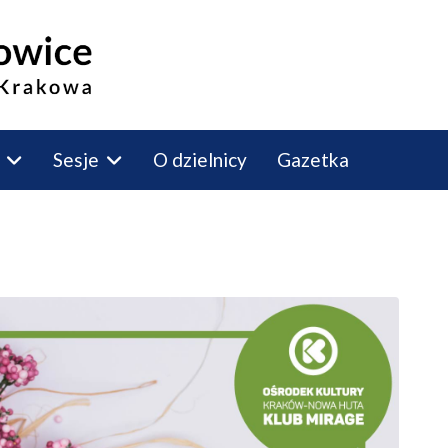
Sesje
O dzielnicy
Gazetka