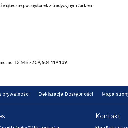
 świąteczny poczęstunek z tradycyjnym żurkiem
niczne: 12 645 72 09, 504 419 139.
a prywatności
Deklaracja Dostępności
Mapa stron
es
Kontakt
Zarząd Dzielnicy XV Mistrzejowice
Biuro Rady i Zarzą