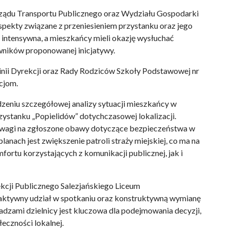
rządu Transportu Publicznego oraz Wydziału Gospodarki
aspekty związane z przeniesieniem przystanku oraz jego
intensywna, a mieszkańcy mieli okazję wysłuchać
wników proponowanej inicjatywy.
inii Dyrekcji oraz Rady Rodziców Szkoły Podstawowej nr
cjom.
zeniu szczegółowej analizy sytuacji mieszkańcy w
zystanku „Popielidów” dotychczasowej lokalizacji.
z uwagi na zgłoszone obawy dotyczące bezpieczeństwa w
lanach jest zwiększenie patroli straży miejskiej, co ma na
ortu korzystających z komunikacji publicznej, jak i
kcji Publicznego Salezjańskiego Liceum
 aktywny udział w spotkaniu oraz konstruktywną wymianę
zami dzielnicy jest kluczowa dla podejmowania decyzji,
eczności lokalnej.