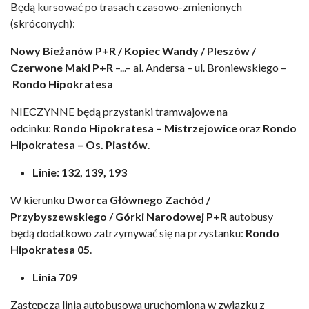
Będą kursować po trasach czasowo-zmienionych
(skróconych):
Nowy Bieżanów P+R / Kopiec Wandy / Pleszów /
Czerwone Maki P+R
–...– al. Andersa – ul. Broniewskiego –
Rondo Hipokratesa
NIECZYNNE będą przystanki tramwajowe na
odcinku:
Rondo Hipokratesa – Mistrzejowice
oraz
Rondo
Hipokratesa – Os. Piastów
.
Linie: 132, 139, 193
W kierunku
Dworca Głównego Zachód /
Przybyszewskiego / Górki Narodowej P+R
autobusy
będą dodatkowo zatrzymywać się na przystanku:
Rondo
Hipokratesa 05
.
Linia 709
Zastępcza linia autobusowa uruchomiona w związku z