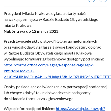
Prezydent Miasta Krakowa ogłasza otarty nabór
na wakujące miejsca w Radzie Budżetu Obywatelskiego
miasta Krakowa.
Nabór trwa do 12 marca 2021!
Przedstawiciele aktywistów, NGO, grup nieformalnych
oraz wnioskodawcy zgłaszają swoje kandydatury do prac
w Radzie Budżetu Obywatelskiego miasta Krakowa
wypełniając formularz zgłoszeniowy dostępny pod linkiem:
https://forms.office.com/Pages/ResponsePage.aspx?
id=VMnOqd7r-E-
v_UOtSNIhJq6O1gAbUk9Hnhp15fh_MOZUNFdSNlFROEF
Osoby posiadające doświadczenie w partycypacji społecznej
lub chcące zdobyć takie doświadczenie zachęcamy
do składania formularza zgłoszeniowego.
Więcej informacji pod linkiem:
https://www.bip.krakow.pl/?