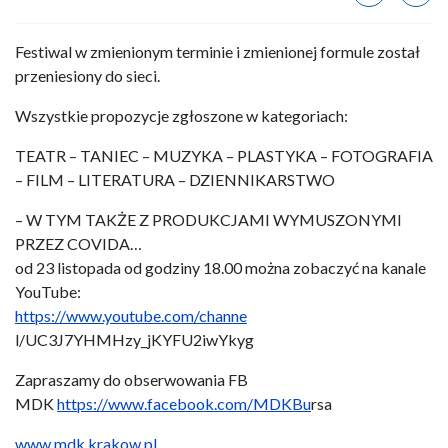
Festiwal w zmienionym terminie i zmienionej formule został
przeniesiony do sieci.
Wszystkie propozycje zgłoszone w kategoriach:
TEATR – TANIEC – MUZYKA – PLASTYKA – FOTOGRAFIA
– FILM – LITERATURA – DZIENNIKARSTWO
– W TYM TAKŻE Z PRODUKCJAMI WYMUSZONYMI
PRZEZ COVIDA…
od 23 listopada od godziny 18.00 można zobaczyć na kanale
YouTube:
https://www.youtube.com/channe
l/UC3J7YHMHzy_jKYFU2iwYkyg
Zapraszamy do obserwowania FB
MDK
https://www.facebook.com/MDKBu
rsa
www.mdk.krakow.pl